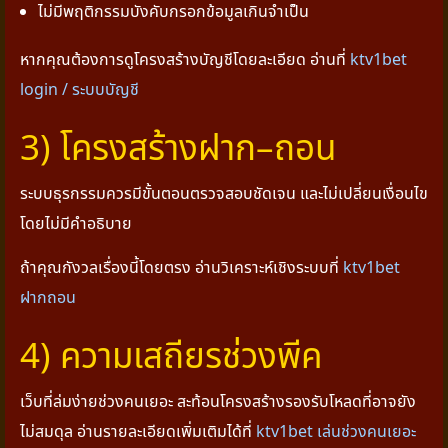
ไม่มีพฤติกรรมบังคับกรอกข้อมูลเกินจำเป็น
หากคุณต้องการดูโครงสร้างบัญชีโดยละเอียด อ่านที่
ktv1bet
login / ระบบบัญชี
3) โครงสร้างฝาก–ถอน
ระบบธุรกรรมควรมีขั้นตอนตรวจสอบชัดเจน และไม่เปลี่ยนเงื่อนไข
โดยไม่มีคำอธิบาย
ถ้าคุณกังวลเรื่องนี้โดยตรง อ่านวิเคราะห์เชิงระบบที่
ktv1bet
ฝากถอน
4) ความเสถียรช่วงพีค
เว็บที่ล่มง่ายช่วงคนเยอะ สะท้อนโครงสร้างรองรับโหลดที่อาจยัง
ไม่สมดุล อ่านรายละเอียดเพิ่มเติมได้ที่
ktv1bet เล่นช่วงคนเยอะ