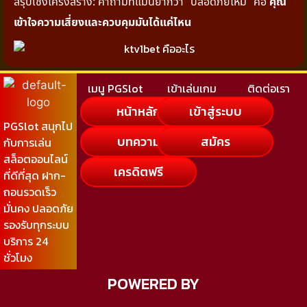
สรุปเชิงโครงสร้าง: คำถามที่แม่นยำกว่า “ปลอดภัยไหม” คือ
คุณ
เข้าใจความเสี่ยงและควบคุมมันได้แค่ไหน
เมนู PGSlot
เข้าเล่นเกม
ติดต่อเรา
หน้าหลัก
เข้าสู่ระบบ
PGSlot สนุกไป
บทความ
สมัคร
กับการเล่น
สล็อตออนไลน์
เครดิตฟรี
ที่ดีที่สุด ฝาก-
ถอนรวดเร็ว
มั่นคง ปลอดภัย
รองรับทุกระบบ
บริการ 24
ชั่วโมง
POWERED BY