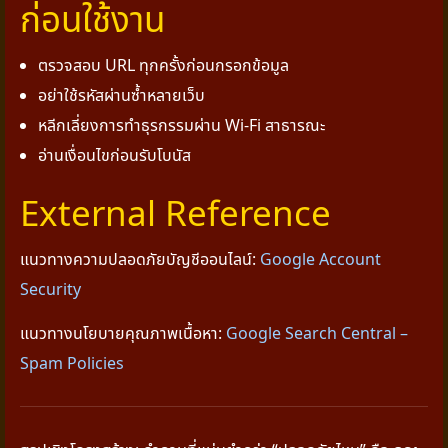
ก่อนใช้งาน
ตรวจสอบ URL ทุกครั้งก่อนกรอกข้อมูล
อย่าใช้รหัสผ่านซ้ำหลายเว็บ
หลีกเลี่ยงการทำธุรกรรมผ่าน Wi-Fi สาธารณะ
อ่านเงื่อนไขก่อนรับโบนัส
External Reference
แนวทางความปลอดภัยบัญชีออนไลน์:
Google Account
Security
แนวทางนโยบายคุณภาพเนื้อหา:
Google Search Central –
Spam Policies