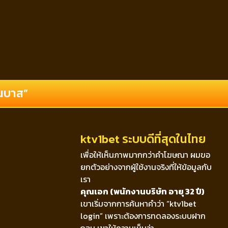
ุณบาส”
ktv1bet ระบบดีที่สุดในไทย
เพื่อให้เห็นภาพมากกว่าคำโฆษณา ผมขอ
ยกตัวอย่างจากผู้ใช้งานจริงที่ให้ข้อมูลกับ
เรา
คุณเอก (พนักงานบริษัท อายุ 32 ปี)
เขาเริ่มจากการค้นหาคำว่า “ktv1bet
login” เพราะต้องการทดลองระบบฝาก
ถอน เขาให้ความเห็นว่า