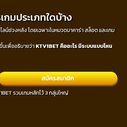
รเกมประเภทใดบ้าง
มออนไลน์ช่วงหลัง โดยเฉพาะในหมวดบาคาร่า สล็อต และเกม
ึ้นเพื่ออธิบายว่า
KTV1BET คืออะไร มีระบบแบบไหน
สมัครสมาชิก
1BET รวมเกมหลักไว้ 3 กลุ่มใหญ่