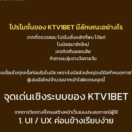
โปรโมชั่นของ KTV1BET มีลักษณะอย่างไร
จากที่ตรวจสอบ โปรโมชั่นหลักที่พบ ได้แก่
โบนัสสมาชิกใหม่
เครดิตคืนยอดเสีย
กิจกรรมสุ่มรางวัลรายวัน
อ่านเงื่อนไขทุกครั้งก่อนรับโบนัส เพราะโบนัสส่วนใหญ่จะมีข้อกำหนดก
ผู้เล่นมือใหม่จำนวนมากเข้าใจผิดตรงจุดนี้
จุดเด่นเชิงระบบของ KTV1BET
จากการวิเคราะห์โครงสร้างหน้าเว็บและประสบการณ์ผู้ใช้
1. UI / UX ค่อนข้างเรียบง่าย