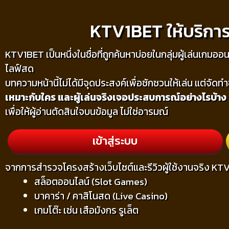
KTV1BET ให้บริกา
KTV1BET เป็นหนึ่งในชื่อที่ถูกค้นหาบ่อยในกลุ่มผู้เล่นเก
ไลฟ์สด
บทความหน้านี้ไม่ได้มีจุดประสงค์เพื่อชักชวนให้เล่น แต่จัดทำข
เหมาะกับใคร และผู้เล่นจริงเจอประสบการณ์อย่างไรบ้าง
เพื่อให้ผู้อ่านตัดสินใจบนข้อมูล ไม่ใช่อารมณ์
เข้าสู่ระบบ
จากการสำรวจโครงสร้างเว็บไซต์และรีวิวผู้ใช้งานจริง KTV
สล็อตออนไลน์ (Slot Games)
บาคาร่า / คาสิโนสด (Live Casino)
เกมโต๊ะ เช่น เสือมังกร รูเล็ต