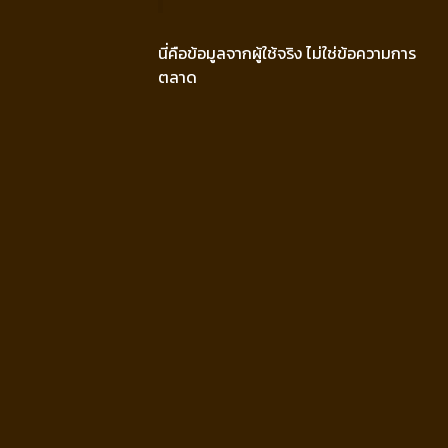
นี่คือข้อมูลจากผู้ใช้จริง ไม่ใช่ข้อความการ
ตลาด