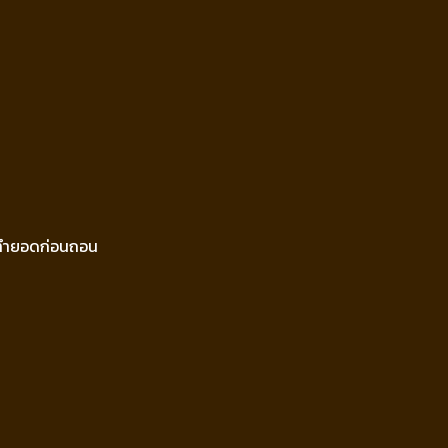
ารทำยอดก่อนถอน