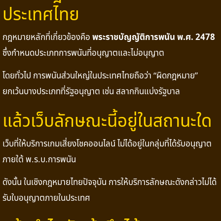
ประเทศไทย
กฎหมายหลักที่เกี่ยวข้องคือ
พระราชบัญญัติการพนัน พ.ศ. 2478
ซึ่งกำหนดประเภทการพนันที่อนุญาตและไม่อนุญาต
โดยทั่วไป การพนันส่วนใหญ่ในประเทศไทยถือว่า “ผิดกฎหมาย”
ยกเว้นบางประเภทที่รัฐอนุญาต เช่น สลากกินแบ่งรัฐบาล
แล้วเว็บลักษณะนี้อยู่ในสถานะใด
เว็บที่ให้บริการเกมเสี่ยงโชคออนไลน์ ไม่ได้อยู่ในกลุ่มที่ได้รับอนุญาต
ภายใต้ พ.ร.บ.การพนัน
ดังนั้น ในเชิงกฎหมายไทยปัจจุบัน การให้บริการลักษณะดังกล่าวไม่ได้
รับใบอนุญาตภายในประเทศ