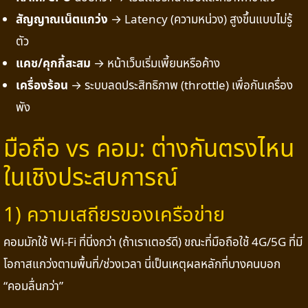
สัญญาณเน็ตแกว่ง
→ Latency (ความหน่วง) สูงขึ้นแบบไม่รู้
ตัว
แคช/คุกกี้สะสม
→ หน้าเว็บเริ่มเพี้ยนหรือค้าง
เครื่องร้อน
→ ระบบลดประสิทธิภาพ (throttle) เพื่อกันเครื่อง
พัง
มือถือ vs คอม: ต่างกันตรงไหน
ในเชิงประสบการณ์
1) ความเสถียรของเครือข่าย
คอมมักใช้ Wi-Fi ที่นิ่งกว่า (ถ้าเราเตอร์ดี) ขณะที่มือถือใช้ 4G/5G ที่มี
โอกาสแกว่งตามพื้นที่/ช่วงเวลา นี่เป็นเหตุผลหลักที่บางคนบอก
“คอมลื่นกว่า”