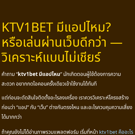
KTV1BET มีแอปไหม?
หรือเล่นผ่านเว็บดีกว่า —
วิเคราะห์แบบไม่เชียร์
คำถาม “
ktv1bet มีแอปไหม
” มักเกิดตอนผู้ใช้ต้องการความ
สะดวก อยากกดไอคอนครั้งเดียวเข้าใช้งานได้ทันที
แต่ก่อนจะตัดสินใจติดตั้งอะไรลงเครื่อง เราควรวิเคราะห์โครงสร้าง
ก่อนว่า “แอป” กับ “เว็บ” ต่างกันตรงไหน และอะไรควบคุมความเสี่ยง
ได้มากกว่า
ถ้าคุณยังไม่ได้อ่านภาพรวมแพลตฟอร์ม เริ่มที่หน้า
ktv1bet คืออะไร