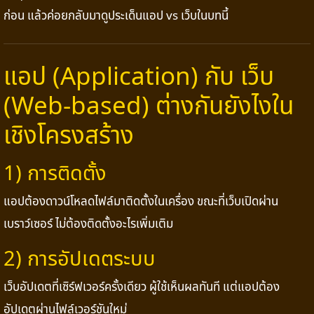
ก่อน แล้วค่อยกลับมาดูประเด็นแอป vs เว็บในบทนี้
แอป (Application) กับ เว็บ
(Web-based) ต่างกันยังไงใน
เชิงโครงสร้าง
1) การติดตั้ง
แอปต้องดาวน์โหลดไฟล์มาติดตั้งในเครื่อง ขณะที่เว็บเปิดผ่าน
เบราว์เซอร์ ไม่ต้องติดตั้งอะไรเพิ่มเติม
2) การอัปเดตระบบ
เว็บอัปเดตที่เซิร์ฟเวอร์ครั้งเดียว ผู้ใช้เห็นผลทันที แต่แอปต้อง
อัปเดตผ่านไฟล์เวอร์ชันใหม่