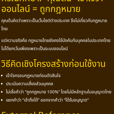
ออนไลน์ = ถูกกฎหมาย
คุณต้นคิดว่าเพราะเป็นเว็บไซต์ต่างประเทศ จึงไม่เกี่ยวกับกฎหมาย
ไทย
แต่ความจริงคือ กฎหมายไทยยังคงใช้บังคับกับบุคคลในประเทศไทย
ไม่ได้ยกเว้นเพียงเพราะเป็นระบบออนไลน์
วิธีคิดเชิงโครงสร้างก่อนใช้งาน
เข้าใจกรอบกฎหมายก่อนตัดสินใจ
ประเมินความเสี่ยงส่วนบุคคล
ไม่เชื่อคำว่า “ถูกกฎหมาย 100%” โดยไม่มีหลักฐานใบอนุญาตไทย
แยกคำว่า “เข้าถึงได้” ออกจากคำว่า “ได้รับอนุญาต”