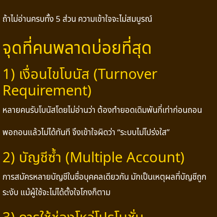
ถ้าไม่อ่านครบทั้ง 5 ส่วน ความเข้าใจจะไม่สมบูรณ์
จุดที่คนพลาดบ่อยที่สุด
1) เงื่อนไขโบนัส (Turnover
Requirement)
หลายคนรับโบนัสโดยไม่อ่านว่า ต้องทำยอดเดิมพันกี่เท่าก่อนถอน
พอถอนแล้วไม่ได้ทันที จึงเข้าใจผิดว่า “ระบบไม่โปร่งใส”
2) บัญชีซ้ำ (Multiple Account)
การสมัครหลายบัญชีในชื่อบุคคลเดียวกัน มักเป็นเหตุผลที่บัญชีถูก
ระงับ แม้ผู้ใช้จะไม่ได้ตั้งใจโกงก็ตาม
3) การใช้ช่องโหว่โปรโมชั่น