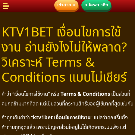
เข้าสู่ระบบ
สมัครสมาชิก
KTV1BET เงื่อนไขการใช้
งาน อ่านยังไงไม่ให้พลาด?
วิเคราะห์ Terms &
Conditions แบบไม่เชียร์
คำว่า “เงื่อนไขการใช้งาน” หรือ
Terms & Conditions
เป็นส่วนที่
คนกดข้ามมากที่สุด แต่เป็นส่วนที่กระทบสิทธิ์ของผู้ใช้มากที่สุดเช่นกัน
ถ้าคุณค้นคำว่า “
ktv1bet เงื่อนไขการใช้งาน
” แปลว่าคุณเริ่มตั้ง
คำถามถูกจุดแล้ว เพราะปัญหาส่วนใหญ่ไม่ได้เกิดจากระบบพัง แต่